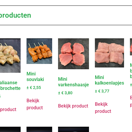
producten
Mini
b
Mini
Mini
souvlaki
taliaanse
kalkoenlapjes
varkenshaasje
±
€
2,55
brochette
±
€
3,77
±
€
3,80
5
B
Bekijk
Bekijk
Bekijk product
product
 product
product