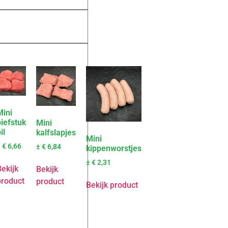
Mini
biefstuk
Mini
il
kalfslapjes
Mini
±
€
6,66
±
€
6,84
kippenworstjes
±
€
2,31
ekijk
Bekijk
product
product
Bekijk product