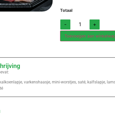
Totaal
-
+
Toevoegen aan winkelwa
rijving
bevat:
alkoenlapje, varkenshaasje, mini-worstjes, saté, kalfslapje, lams
té
l