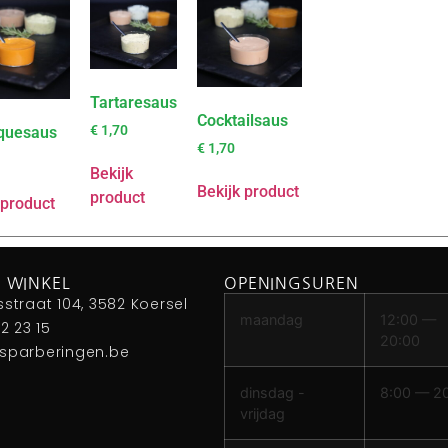
Tartaresaus
Cocktailsaus
€
1,70
quesaus
€
1,70
Bekijk
Bekijk product
product
 product
 WINKEL
OPENINGSUREN
sstraat 104, 3582 Koersel
maandag
12:00 —
42 23 15
20:00
sparberingen.be
dinsdag -
8:00 — 2
vrijdag