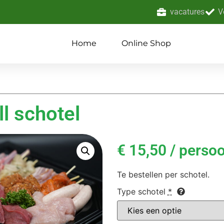
vacatures
V
Home
Online Shop
ll schotel
€
15,50
/ perso
Te bestellen per schotel.
Type schotel
*