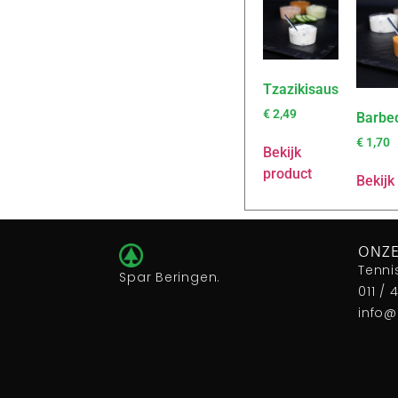
Tzazikisaus
€
2,49
Barbe
€
1,70
Bekijk
product
Bekijk
ONZE
Tenni
Spar Beringen.
011 / 
info@