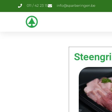
011 / 42 23 15
info@sparberingen.be
Steengri