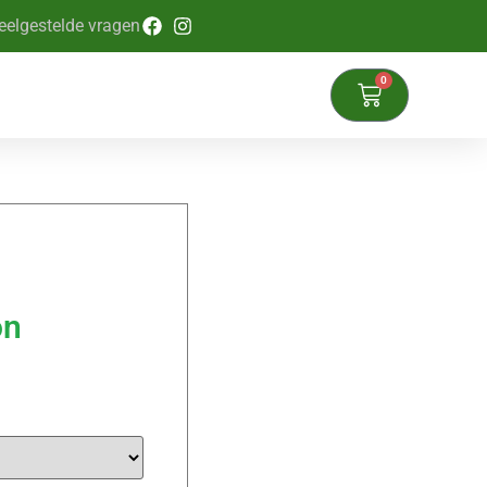
eelgestelde vragen
0
on