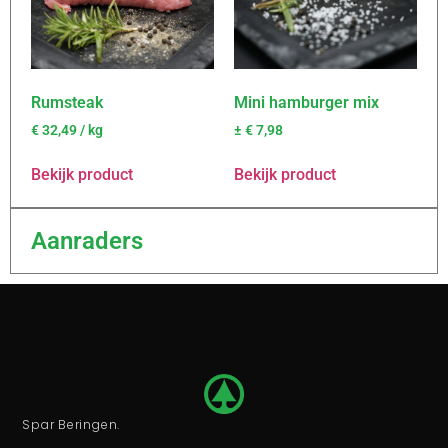
Rumsteak
Mini hamburger mix
€
32,49
/ kg
±
€
7,98
Bekijk product
Bekijk product
Aanraders
Spar Beringen.