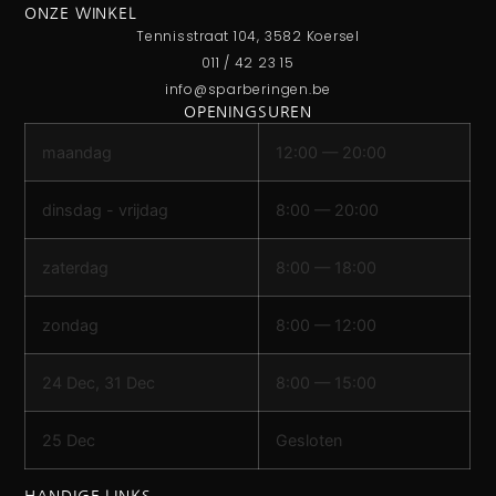
ONZE WINKEL
Tennisstraat 104, 3582 Koersel
011 / 42 23 15
info@sparberingen.be
OPENINGSUREN
maandag
12:00 — 20:00
dinsdag - vrijdag
8:00 — 20:00
zaterdag
8:00 — 18:00
zondag
8:00 — 12:00
24 Dec, 31 Dec
8:00 — 15:00
25 Dec
Gesloten
HANDIGE LINKS