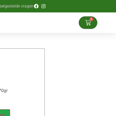
eelgestelde vragen
0
70gr
gen