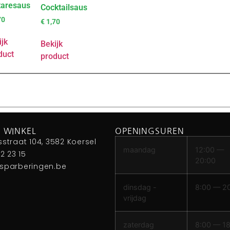
taresaus
Cocktailsaus
70
€
1,70
ijk
Bekijk
duct
product
 WINKEL
OPENINGSUREN
sstraat 104, 3582 Koersel
maandag
12:00 —
42 23 15
20:00
sparberingen.be
dinsdag -
8:00 — 2
vrijdag
zaterdag
8:00 — 1