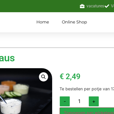
vacatures
V
Home
Online Shop
saus
€
2,49
Te bestellen per potje van 1
-
+
Toevoegen aan winkelwa