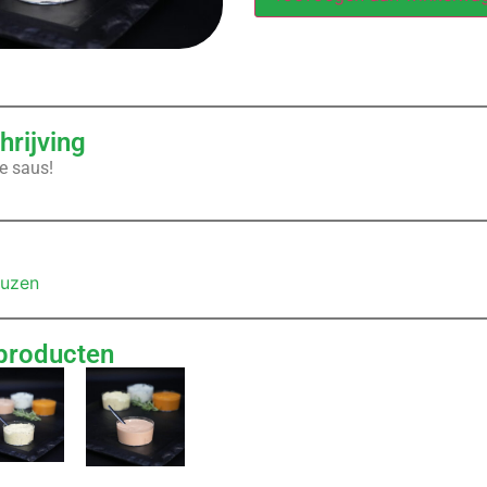
rijving
e saus!
auzen
producten