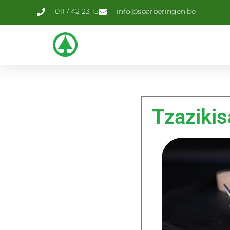
011 / 42 23 15
info@sparberingen.be
Tzaziki