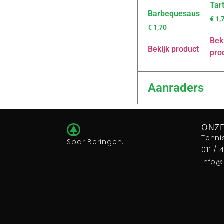
Tar
Barbequesaus
€
1,
€
1,70
Bek
Bekijk product
pro
Aanraders
ONZE
Tenni
Spar Beringen.
011 / 
info@