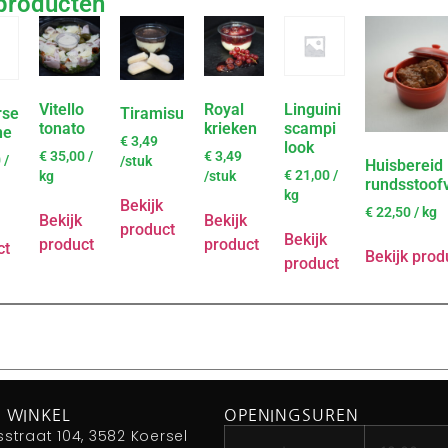
producten
Vitello
Royal
Linguini
rse
Tiramisu
tonato
krieken
scampi
ne
€
3,49
look
€
35,00
/
€
3,49
0
/
/stuk
Huisbereid
€
21,00
/
kg
/stuk
rundsstoof
kg
Bekijk
€
22,50
/ kg
Bekijk
Bekijk
product
Bekijk
product
product
ct
Bekijk prod
product
 WINKEL
OPENINGSUREN
sstraat 104, 3582 Koersel