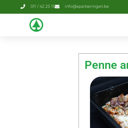
011 / 42 23 15
info@sparberingen.be
Penne ar