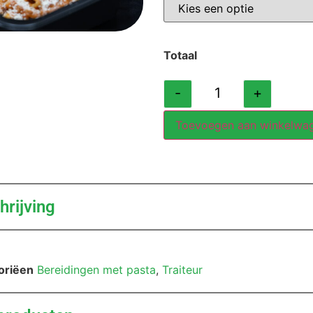
Totaal
-
+
Toevoegen aan winkelwa
rijving
oriëen
Bereidingen met pasta
,
Traiteur