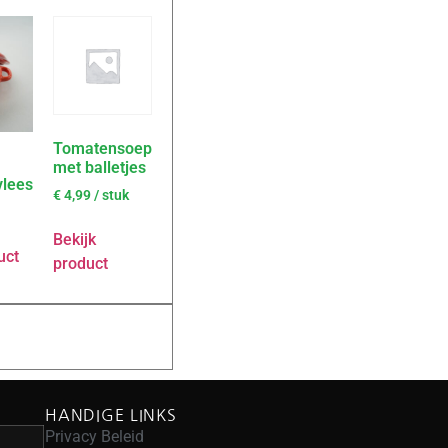
Tomatensoep
met balletjes
vlees
€
4,99
/ stuk
Bekijk
uct
product
HANDIGE LINKS
Privacy Beleid