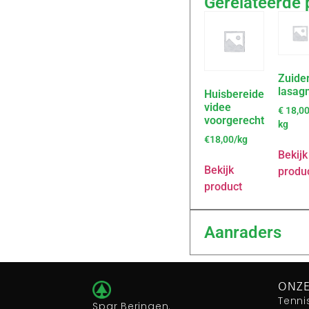
Gerelateerde 
Zuide
lasag
Huisbereide
videe
€
18,0
voorgerecht
kg
€18,00/kg
Bekijk
Bekijk
produ
product
Aanraders
ONZE
Tenni
Spar Beringen.