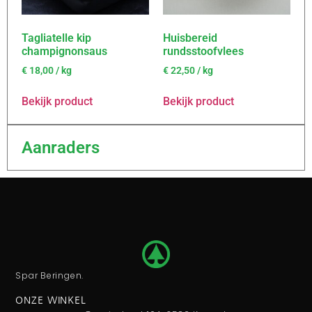
Tagliatelle kip
Huisbereid
champignonsaus
rundsstoofvlees
€
18,00
/ kg
€
22,50
/ kg
Bekijk product
Bekijk product
Aanraders
Spar Beringen.
ONZE WINKEL