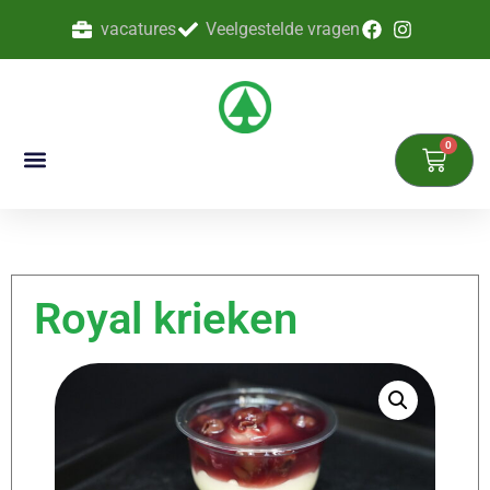
vacatures
Veelgestelde vragen
0
Royal krieken