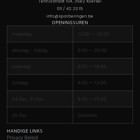
Tennisstraat 104, 3582 Koersel
011 / 42 23 15
info@sparberingen.be
OPENINGSUREN
maandag
12:00 — 20:00
dinsdag - vrijdag
8:00 — 20:00
zaterdag
8:00 — 18:00
zondag
8:00 — 12:00
24 Dec, 31 Dec
8:00 — 15:00
25 Dec
Gesloten
HANDIGE LINKS
Privacy Beleid