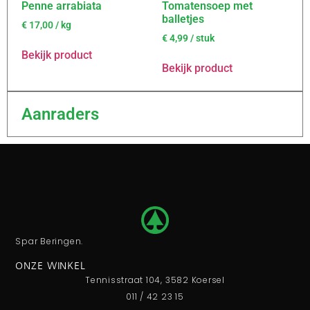
Penne arrabiata
Tomatensoep met
balletjes
€
17,00
/ kg
€
4,99
/ stuk
Bekijk product
Bekijk product
Aanraders
Spar Beringen.
ONZE WINKEL
Tennisstraat 104, 3582 Koersel
011 / 42 23 15