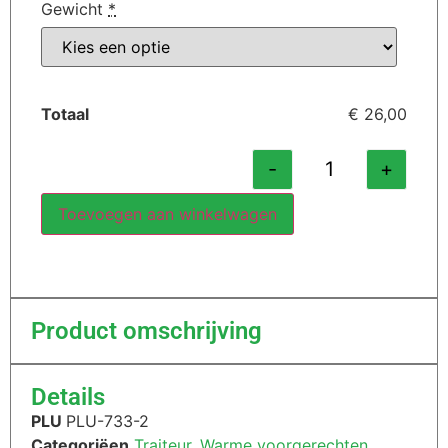
Gewicht
*
Totaal
€ 26,00
-
+
Toevoegen aan winkelwagen
Product omschrijving
Details
PLU
PLU-733-2
Categoriëen
Traiteur
,
Warme voorgerechten