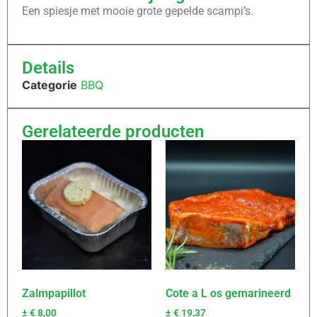
Een spiesje met mooie grote gepelde scampi’s.
Details
Categorie
BBQ
Gerelateerde producten
Zalmpapillot
Cote a L os gemarineerd
±
€
8,00
±
€
19,37