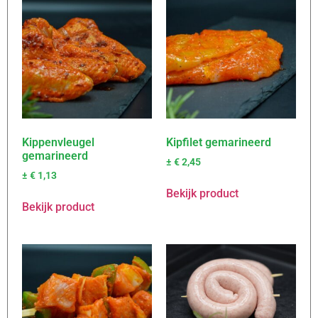
Kippenvleugel
Kipfilet gemarineerd
gemarineerd
±
€
2,45
±
€
1,13
Bekijk product
Bekijk product