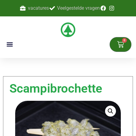
vacatures
Veelgestelde vragen
0
Scampibrochette