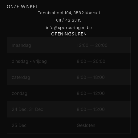
ONZE WINKEL
Tennisstraat 104, 3582 Koersel
011 / 42 23 15
info@sparberingen.be
OPENINGSUREN
maandag
12:00 — 20:00
dinsdag - vrijdag
8:00 — 20:00
zaterdag
8:00 — 18:00
zondag
8:00 — 12:00
24 Dec, 31 Dec
8:00 — 15:00
25 Dec
Gesloten