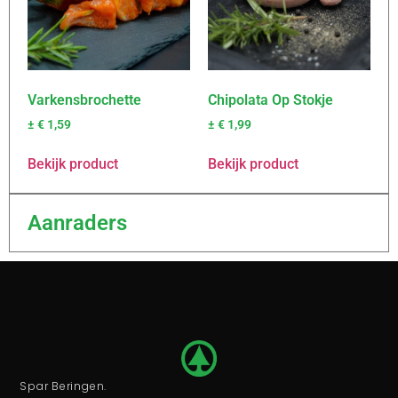
Varkensbrochette
Chipolata Op Stokje
±
€
1,59
±
€
1,99
Bekijk product
Bekijk product
Aanraders
Spar Beringen.