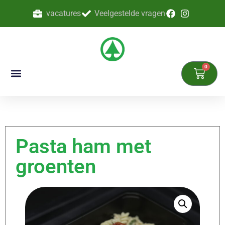
vacatures
Veelgestelde vragen
0
Pasta ham met
groenten