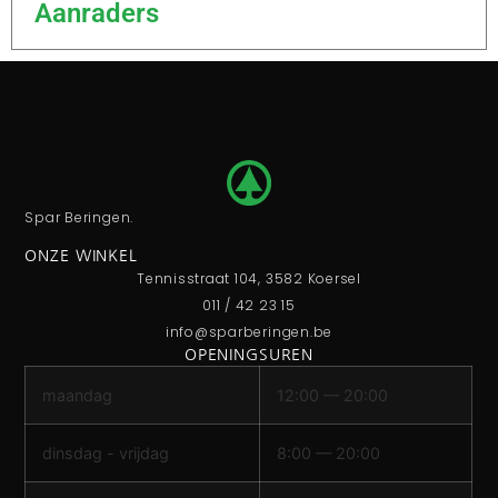
Aanraders
Spar Beringen.
ONZE WINKEL
Tennisstraat 104, 3582 Koersel
011 / 42 23 15
info@sparberingen.be
OPENINGSUREN
maandag
12:00 — 20:00
dinsdag - vrijdag
8:00 — 20:00