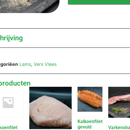
rijving
goriëen
Lams
,
Vers Vlees
producten
Kalkoenfilet
gevuld
koenfilet
Varkensha