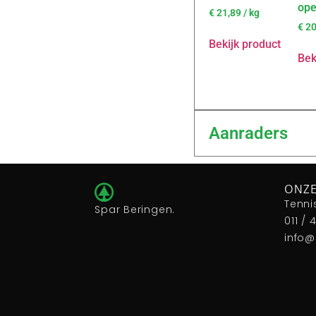
op
€
21,89
/ kg
€
20
Bekijk product
Bek
Aanraders
ONZE
Tenni
Spar Beringen.
011 / 
info@