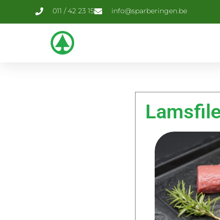
011 / 42 23 15
info@sparberingen.be
Lamsfile