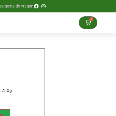
eelgestelde vragen
0
 ±250g
gen