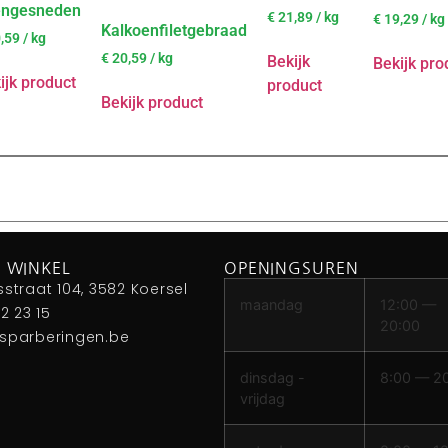
engesneden
€
21,89
/ kg
€
19,29
/ kg
Kalkoenfiletgebraad
,59
/ kg
€
20,59
/ kg
Bekijk
Bekijk pro
ijk product
product
Bekijk product
 WINKEL
OPENINGSUREN
sstraat 104, 3582 Koersel
maandag
12:00 —
42 23 15
20:00
sparberingen.be
dinsdag -
8:00 — 2
vrijdag