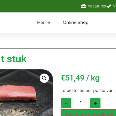
vacatures
V
Home
Online Shop
t stuk
€51,49 / kg
Te bestellen per portie van
-
+
Toevoegen aan winkelwa