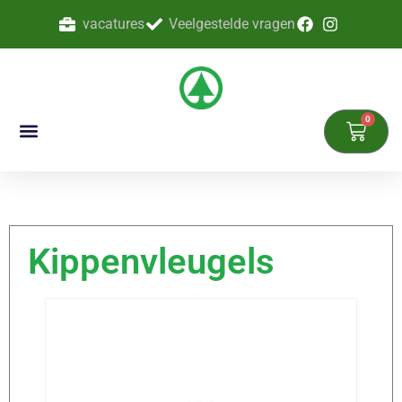
vacatures
Veelgestelde vragen
0
Kippenvleugels