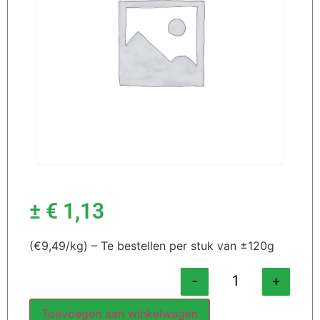
±
€
1,13
(€9,49/kg) – Te bestellen per stuk van ±120g
-
+
Toevoegen aan winkelwagen