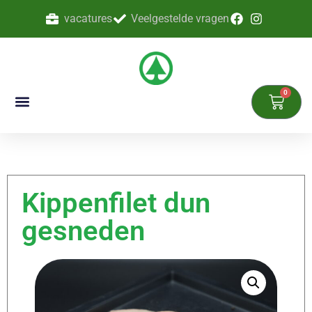
vacatures
Veelgestelde vragen
0
Kippenfilet dun
gesneden