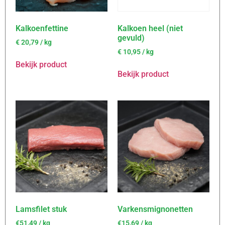
Kalkoenfettine
Kalkoen heel (niet
gevuld)
€
20,79
/ kg
€
10,95
/ kg
Bekijk product
Bekijk product
Lamsfilet stuk
Varkensmignonetten
€51,49 / kg
€15,69 / kg