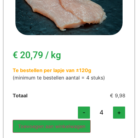
€
20,79
/ kg
Te bestellen per lapje van ±120g
(minimum te bestellen aantal = 4 stuks)
Totaal
€ 9,98
-
+
Toevoegen aan winkelwagen