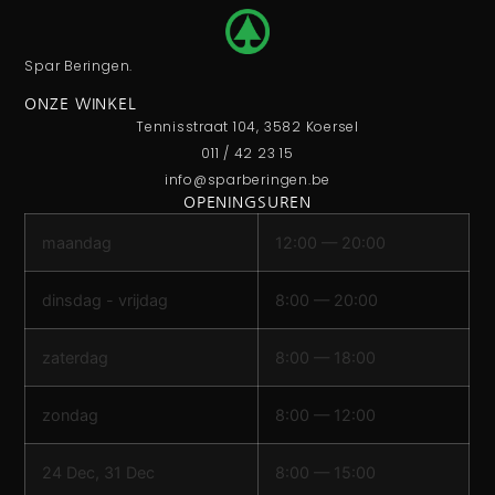
Spar Beringen.
ONZE WINKEL
Tennisstraat 104, 3582 Koersel
011 / 42 23 15
info@sparberingen.be
OPENINGSUREN
maandag
12:00 — 20:00
dinsdag - vrijdag
8:00 — 20:00
zaterdag
8:00 — 18:00
zondag
8:00 — 12:00
24 Dec, 31 Dec
8:00 — 15:00