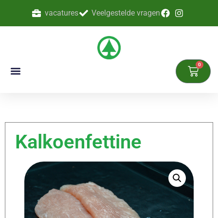
vacatures
Veelgestelde vragen
0
Kalkoenfettine