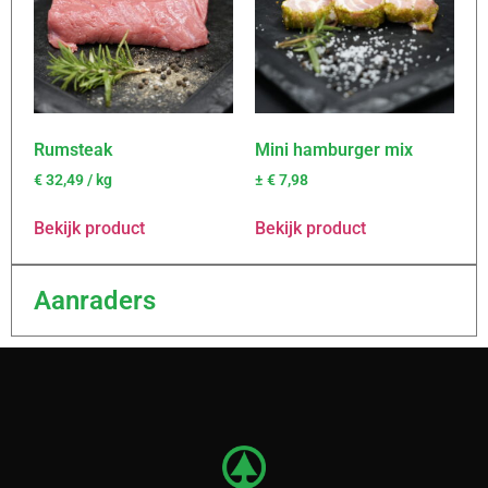
Rumsteak
Mini hamburger mix
€
32,49
/ kg
±
€
7,98
Bekijk product
Bekijk product
Aanraders