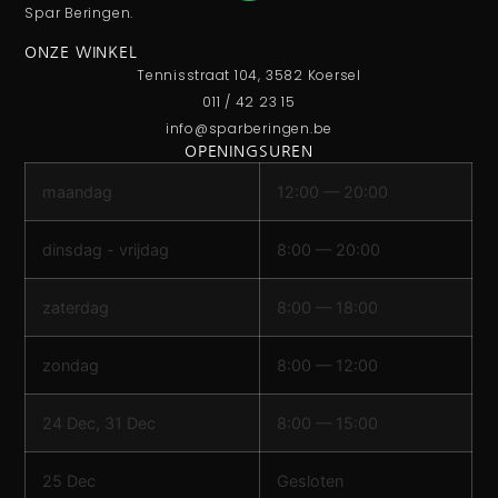
Spar Beringen.
ONZE WINKEL
Tennisstraat 104, 3582 Koersel
011 / 42 23 15
info@sparberingen.be
OPENINGSUREN
maandag
12:00 — 20:00
dinsdag - vrijdag
8:00 — 20:00
zaterdag
8:00 — 18:00
zondag
8:00 — 12:00
24 Dec, 31 Dec
8:00 — 15:00
25 Dec
Gesloten