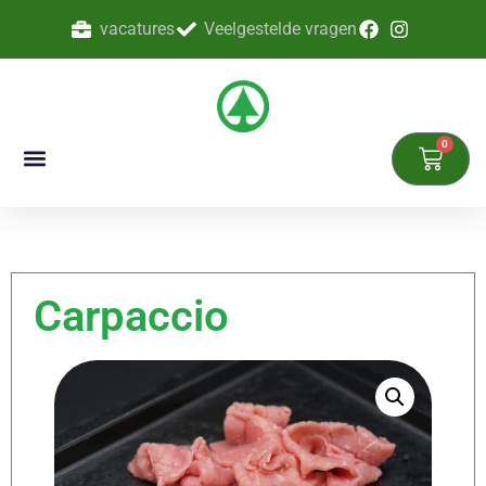
vacatures
Veelgestelde vragen
0
Carpaccio