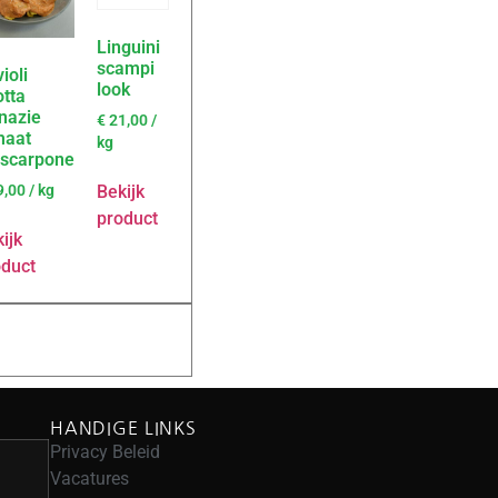
Linguini
scampi
ioli
look
otta
nazie
€
21,00
/
maat
kg
scarpone
Bekijk
9,00
/ kg
product
ijk
oduct
HANDIGE LINKS
Privacy Beleid
Vacatures