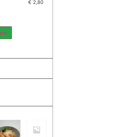
€ 2,80
gen