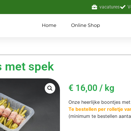
vacatures
V
Home
Online Shop
s met spek
€
16,00
/ kg
Onze heerlijke boontjes met
Te bestellen per rolletje v
(minimum te bestellen aanta