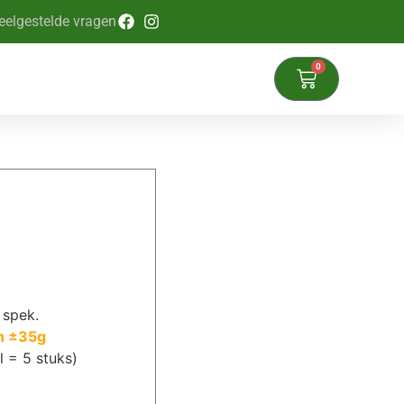
eelgestelde vragen
0
 spek.
an ±35g
l = 5 stuks)