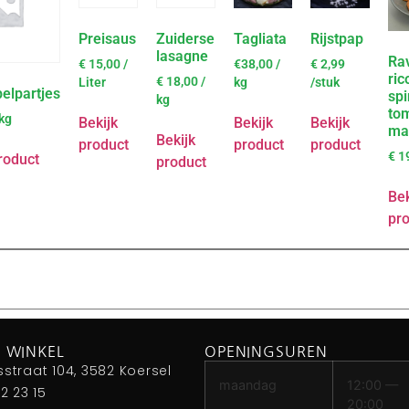
Preisaus
Zuiderse
Tagliata
Rijstpap
lasagne
Rav
€
15,00
/
€38,00 /
€
2,99
ric
€
18,00
/
Liter
kg
/stuk
elpartjes
spi
kg
to
 kg
Bekijk
Bekijk
Bekijk
ma
Bekijk
product
product
product
€
1
roduct
product
Bek
pr
 WINKEL
OPENINGSUREN
sstraat 104, 3582 Koersel
maandag
12:00 —
42 23 15
20:00