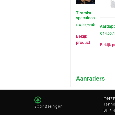
Tiramisu
speculoos
€
4,99
/stuk
Aardapp
€
14,00
/
Bekijk
product
Bekijk p
Aanraders
ONZE
Tenni
Spar Beringen.
011 / 