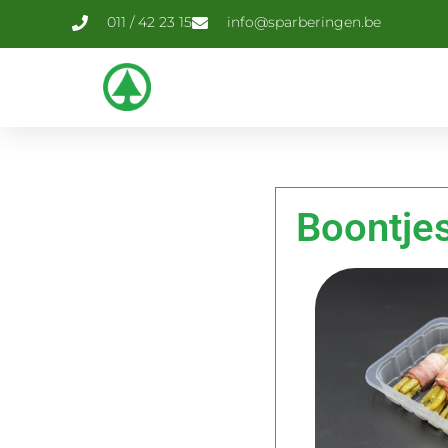
011 / 42 23 15
info@sparberingen.be
Boontje