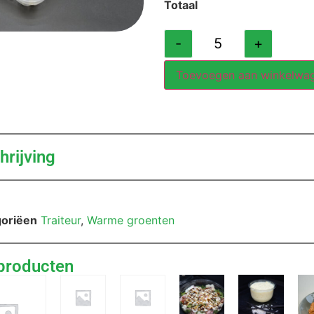
Totaal
-
+
Toevoegen aan winkelwa
rijving
oriëen
Traiteur
,
Warme groenten
producten