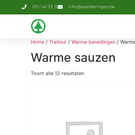
011 / 42 23 15
info@sparberingen.be
Home
/
Traiteur
/
Warme bereidingen
/ Warme
Warme sauzen
Toont alle 12 resultaten