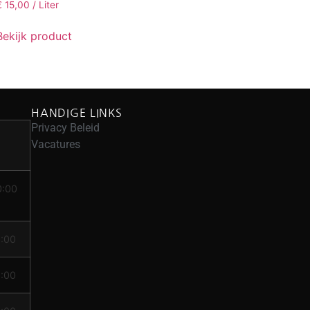
€
15,00
/ Liter
Bekijk product
HANDIGE LINKS
Privacy Beleid
Vacatures
0:00
8:00
2:00