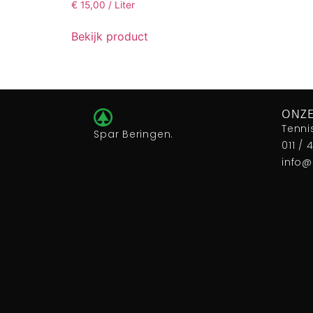
€
15,00
/ Liter
Bekijk product
ONZE
Tenni
Spar Beringen.
011 / 
info@