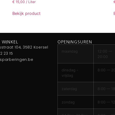
€
15,00
/ Liter
Bekijk product
 WINKEL
OPENINGSUREN
sstraat 104, 3582 Koersel
maandag
12:00 —
42 23 15
20:00
sparberingen.be
dinsdag -
8:00 — 2
vrijdag
zaterdag
8:00 — 1
zondag
8:00 — 1