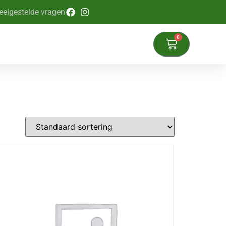
eelgestelde vragen
0