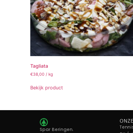
Tagliata
€38,00 / kg
Bekijk product
ONZE
Tenni
Spar Beringen.