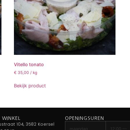
Vitello tonato
€
35,00
/ kg
Bekijk product
 WINKEL
OPENINGSUREN
sstraat 104, 3582 Koersel
maandag
12:00 —