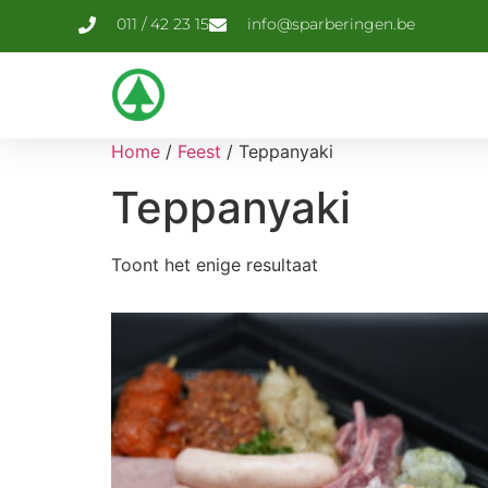
011 / 42 23 15
info@sparberingen.be
Home
/
Feest
/ Teppanyaki
Teppanyaki
Toont het enige resultaat