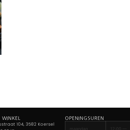
 WINKEL
OPENINGSUREN
sstraat 104, 3582 Koersel
maandag
12:00 —