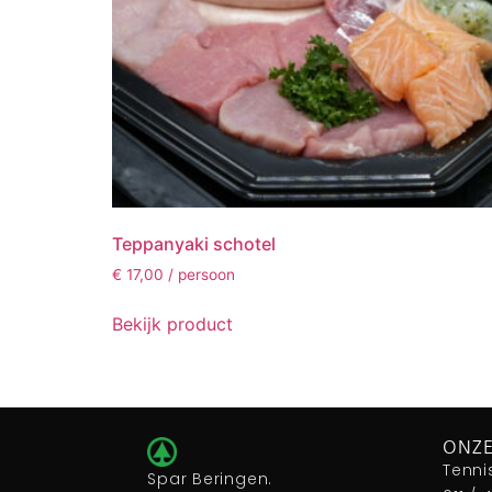
Teppanyaki schotel
€
17,00
/ persoon
Bekijk product
ONZE
Tenni
Spar Beringen.